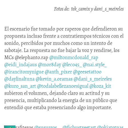
Fotos de: tek_camix y dani_s_meireles
El escenario fue tomado por raperos que defendieron su
propuesta incluso frente a contratiempos técnicos con el
sonido, percibidos por muchos como un intento de
sabotaje. La respuesta no fue bajar la voz y rendirse, los
MCs @elephanto.rap
@miltonmcdonald_rap
@eidi_indajaus
@mor8day
@leco45_
@nai.style_
@irancitomynigue
@anth_pixer
@geesetattoo
@daylinaltuna
@kevin_a.oramas
@dani_s_meireles
@kuro_san_art
@todalabellezanoesigual
@koza_kit
subieron el volumen, dejando claro su actitud y su
presencia, multiplicando la energía de un público que
entendió que estaba presenciando algo importante.
Los grafiteros
@susurros__
@fichustreetart
@okiatotnas