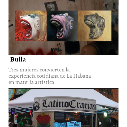
Tres mujeres convierten la
experiencia cotidiana de La
Habana en materia artística
30/Jul/2026
Bulla
Tres mujeres convierten la
experiencia cotidiana de La Habana
en materia artística
Latinocracias: una exploración
artística sobre las escenografías
del poder
22/Jul/2026