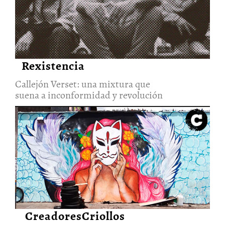
Callejón Verset: una mixtura
que suena a inconformidad y
revolución
2/Dic/2021
Rexistencia
Callejón Verset: una mixtura que
suena a inconformidad y revolución
Pirañas Crew: el cardumen que
le apuesta a feminizar el
espacio público desde el arte
urbano
21/Ago/2021
CreadoresCriollos