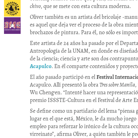
chivo
, que se mete con esta cultura moderna.
Oliver también es un artista del bricolaje -manua
es aquel que deja ver el proceso de la obra mien
brochazos de pintura. Para él, no sólo es import
Este artista de 24 años ha pasado por el Depart
Antropología de la UNAM, en donde es diseñador
de la ciencia; ciencia y arte son dos contrapunto
Acapulco
. En él comparte contenidos y proyect
El año pasado participó en el
Festival Internaci
Acapulco. Allí presentó la obra
Tres sobre Manila
,
Wu Cheng’en. “Intenté hacer una representación
premio ISSSTE-Cultura en el Festival de Arte E
Se define como un partidario del lema “piensa glo
lugar en el que está, México, le da mucho juego 
empleo para reforzar lo irónico de la cultura o
virreinato”, afirma Oliver, a quién también le 