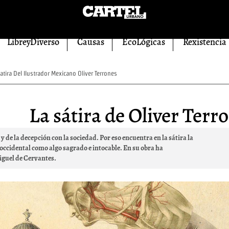
LibreyDiverso
Causas
EcoLógicas
Rexistencia
ira Del Ilustrador Mexicano Oliver Terrones
La sátira de Oliver Terr
y de la decepción con la sociedad. Por eso encuentra en la sátira la
 occidental como algo sagrado e intocable. En su obra ha
iguel de Cervantes.