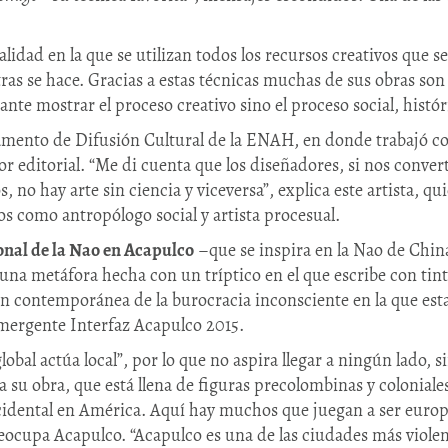
lidad en la que se utilizan todos los recursos creativos que s
tras se hace. Gracias a estas técnicas muchas de sus obras son 
ante mostrar el proceso creativo sino el proceso social, histór
amento de Difusión Cultural de la ENAH, en donde trabajó com
 editorial. “Me di cuenta que los diseñadores, si nos conve
s, no hay arte sin ciencia y viceversa”, explica este artista, 
os como antropólogo social y artista procesual.
onal de la Nao en Acapulco
–que se inspira en la Nao de China
 una metáfora hecha con un tríptico en el que escribe con tin
 contemporánea de la burocracia inconsciente en la que est
mergente Interfaz Acapulco 2015.
bal actúa local”, por lo que no aspira llegar a ningún lado, sin
a su obra, que está llena de figuras precolombinas y coloniales
ccidental en América. Aquí hay muchos que juegan a ser europe
preocupa Acapulco. “Acapulco es una de las ciudades más violen