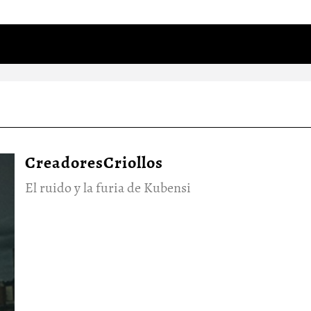
CreadoresCriollos
El ruido y la furia de Kubensi