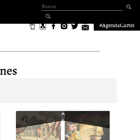
Formulario de
búsqueda
#AgendaCartel
ones
1