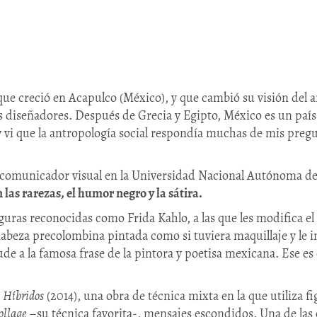
 que creció en Acapulco (México), y que cambió su visión del a
 diseñadores. Después de Grecia y Egipto, México es un país
y vi que la antropología social respondía muchas de mis pregu
comunicador visual en la Universidad Nacional Autónoma de
n las rarezas, el humor negro y la sátira.
iguras reconocidas como Frida Kahlo, a las que les modifica e
cabeza precolombina pintada como si tuviera maquillaje y le in
lude a la famosa frase de la pintora y poetisa mexicana. Ese e
n
Híbridos
(2014), una obra de técnica mixta en la que utiliza f
ollage
–su técnica favorita-, mensajes escondidos. Una de las