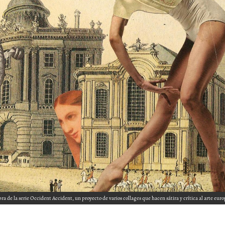
bra de la serie Occident Accident, un proyecto de varios collages que hacen sátira y crítica al arte eur