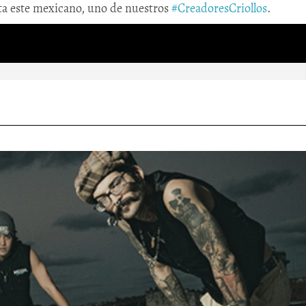
nta este mexicano, uno de nuestros
#CreadoresCriollos
.
El ruido y la furia de Kubensi
28/Jun/2026