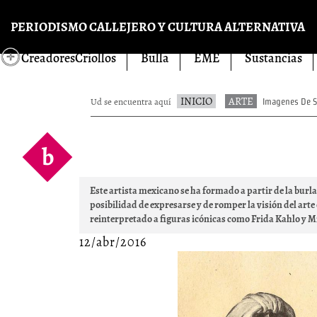
Pasar al contenido principal
PERIODISMO CALLEJERO Y CULTURA ALTERNATIVA
CreadoresCriollos
Bulla
EME
Sustancias
INICIO
ARTE
Ud se encuentra aquí
Imagenes De Sat
b
Este artista mexicano se ha formado a partir de la burla 
posibilidad de expresarse y de romper la visión del arte
reinterpretado a figuras icónicas como Frida Kahlo y M
12/abr/2016