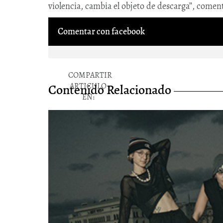
violencia, cambia el objeto de descarga”, come
Comentar con facebook
COMPARTIR
ARTICULO
Contenido Relacionado
EN:
P