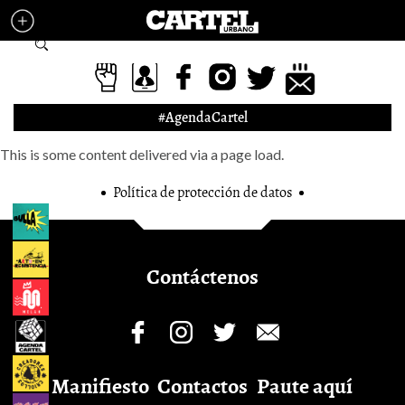
Pasar al contenido principal
Formulario de búsqueda
#AgendaCartel
This is some content delivered via a page load.
Política de protección de datos
Contáctenos
Manifiesto
Contactos
Paute aquí