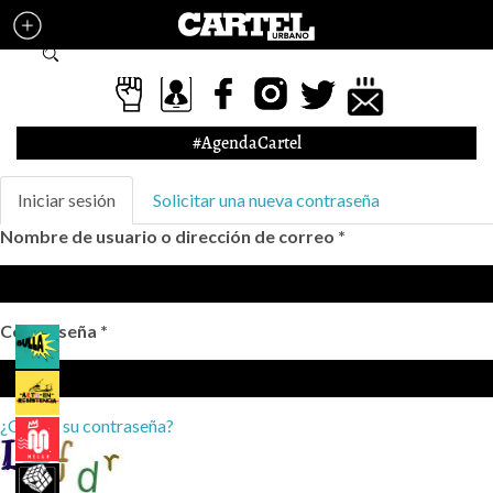
Pasar al contenido principal
Formulario de búsqueda
#AgendaCartel
Solapas principales
Iniciar sesión
(solapa
Solicitar una nueva contraseña
activa)
Nombre de usuario o dirección de correo
*
Contraseña
*
¿Olvidó su contraseña?