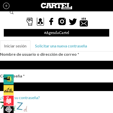
Pasar al contenido principal
Formulario de búsqueda
#AgendaCartel
Solapas principales
Iniciar sesión
(solapa
Solicitar una nueva contraseña
activa)
Nombre de usuario o dirección de correo
*
Contraseña
*
¿Olvidó su contraseña?