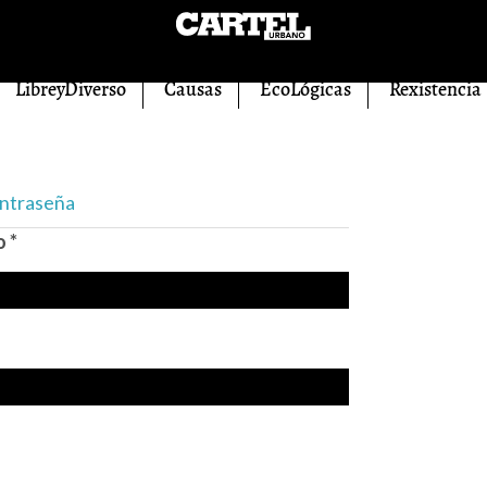
LibreyDiverso
Causas
EcoLógicas
Rexistencia
ontraseña
eo
*