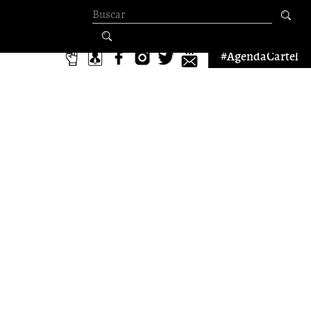
Formulario de
búsqueda
#AgendaCartel