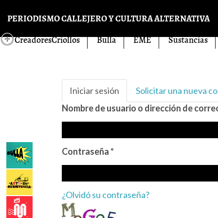
Pasar al contenido principal
PERIODISMO CALLEJERO Y CULTURA ALTERNATIVA
CreadoresCriollos
Bulla
EME
Sustancias
Solapas principales
Iniciar sesión
(solapa
Solicitar una nueva c
activa)
Nombre de usuario o dirección de corr
Contraseña
*
¿Olvidó su contraseña?