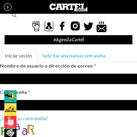
Pasar al contenido principal
Formulario de búsqueda
#AgendaCartel
Solapas principales
Iniciar sesión
(solapa
Solicitar una nueva contraseña
activa)
Nombre de usuario o dirección de correo
*
Contraseña
*
¿Olvidó su contraseña?