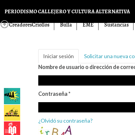
Pasar al contenido principal
PERIODISMO CALLEJERO Y CULTURA ALTERNATIVA
CreadoresCriollos
Bulla
EME
Sustancias
Solapas principales
Iniciar sesión
(solapa
Solicitar una nueva c
activa)
Nombre de usuario o dirección de corr
Contraseña
*
¿Olvidó su contraseña?