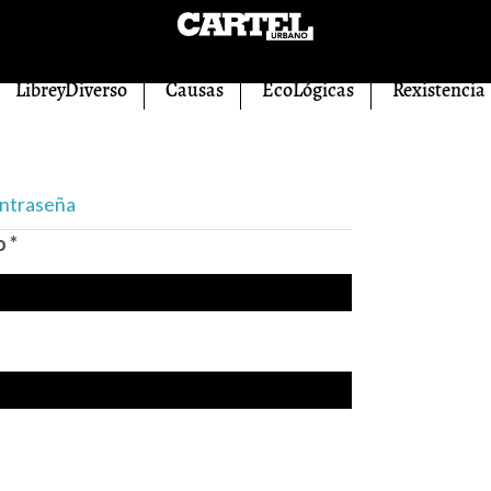
LibreyDiverso
Causas
EcoLógicas
Rexistencia
ontraseña
eo
*