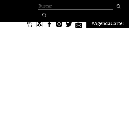
Formulario de
búsqueda
#AgendaCartel