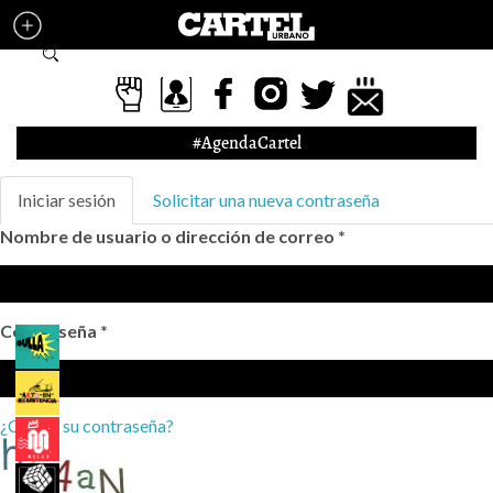
Pasar al contenido principal
Formulario de búsqueda
#AgendaCartel
Solapas principales
Iniciar sesión
(solapa
Solicitar una nueva contraseña
activa)
Nombre de usuario o dirección de correo
*
Contraseña
*
¿Olvidó su contraseña?