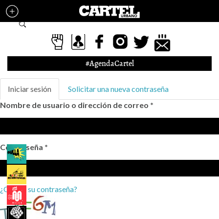
Pasar al contenido principal
Formulario de búsqueda
#AgendaCartel
Solapas principales
Iniciar sesión
(solapa
Solicitar una nueva contraseña
activa)
Nombre de usuario o dirección de correo
*
Contraseña
*
¿Olvidó su contraseña?