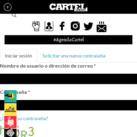
Pasar al contenido principal
Formulario de búsqueda
#AgendaCartel
Solapas principales
Iniciar sesión
(solapa
Solicitar una nueva contraseña
activa)
Nombre de usuario o dirección de correo
*
Contraseña
*
¿Olvidó su contraseña?