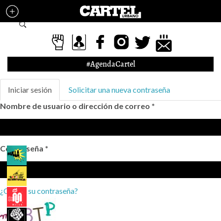
Pasar al contenido principal
Formulario de búsqueda
#AgendaCartel
Solapas principales
Iniciar sesión
(solapa
Solicitar una nueva contraseña
activa)
Nombre de usuario o dirección de correo
*
Contraseña
*
¿Olvidó su contraseña?