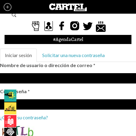
Pasar al contenido principal
Formulario de búsqueda
#AgendaCartel
Solapas principales
Iniciar sesión
(solapa
Solicitar una nueva contraseña
activa)
Nombre de usuario o dirección de correo
*
Contraseña
*
¿Olvidó su contraseña?