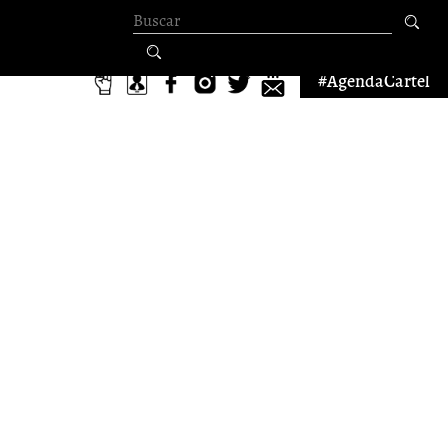
Formulario de
búsqueda
#AgendaCartel