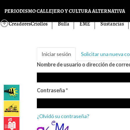
Pasar al contenido principal
PERIODISMO CALLEJERO Y CULTURA ALTERNATIVA
CreadoresCriollos
Bulla
EME
Sustancias
Solapas principales
Iniciar sesión
(solapa
Solicitar una nueva c
activa)
Nombre de usuario o dirección de corr
Contraseña
*
¿Olvidó su contraseña?