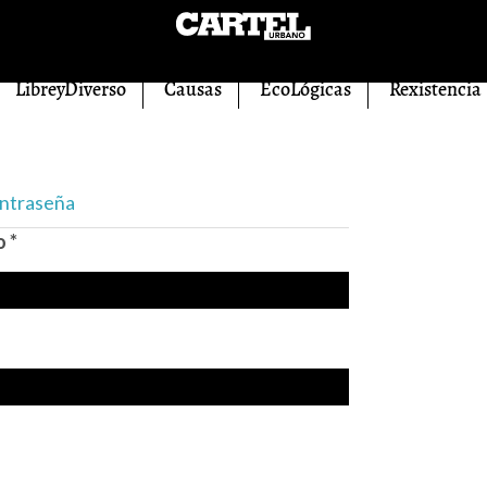
LibreyDiverso
Causas
EcoLógicas
Rexistencia
ontraseña
eo
*