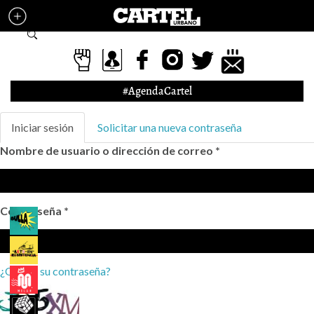
Pasar al contenido principal
Formulario de búsqueda
#AgendaCartel
Solapas principales
Iniciar sesión
(solapa
Solicitar una nueva contraseña
activa)
Nombre de usuario o dirección de correo
*
Contraseña
*
¿Olvidó su contraseña?