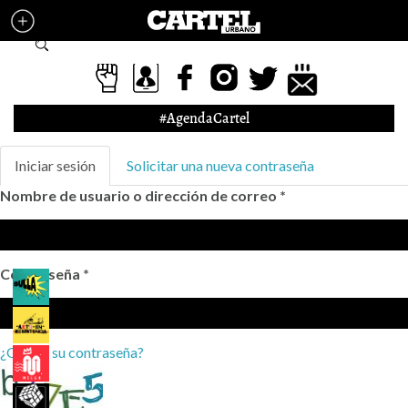
Pasar al contenido principal
Formulario de búsqueda
#AgendaCartel
Solapas principales
Iniciar sesión
(solapa
Solicitar una nueva contraseña
activa)
Nombre de usuario o dirección de correo
*
Contraseña
*
¿Olvidó su contraseña?