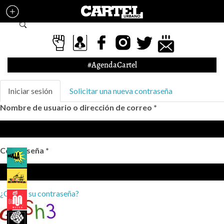
Pasar al contenido principal
Formulario de búsqueda
#AgendaCartel
Solapas principales
Iniciar sesión
(solapa
Solicitar una nueva contraseña
activa)
Nombre de usuario o dirección de correo
*
Contraseña
*
¿Olvidó su contraseña?